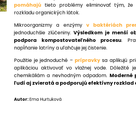
pomáhajú
tieto problémy eliminovať tým, že 
rozkladu organických látok.
Mikroorganizmy a enzýmy
v baktériách pre
jednoduchšie zlúčeniny.
Výsledkom je menší o
podpora kompostovateľného procesu
. Pra
napĺňanie latríny a uľahčuje jej čistenie.
Použitie je jednoduché –
prípravky
sa aplikujú pr
aplikáciou aktivovať vo vlažnej vode. Dôležité
chemikáliám a nevhodným odpadom.
Moderné 
ľudí aj zvieratá a podporujú efektívny rozklad
Autor:
Ema Hurtuková