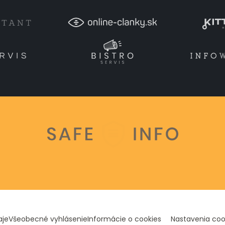
aje
Všeobecné vyhlásenie
Informácie o cookies
Nastavenia coo