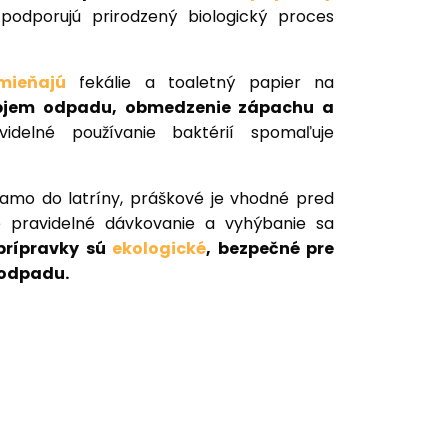
podporujú prirodzený biologický proces
mieňajú
fekálie a toaletný papier na
bjem odpadu, obmedzenie zápachu a
videlné používanie baktérií spomaľuje
iamo do latríny, práškové je vhodné pred
 je pravidelné dávkovanie a vyhýbanie sa
prípravky sú
ekologické
, bezpečné pre
 odpadu.