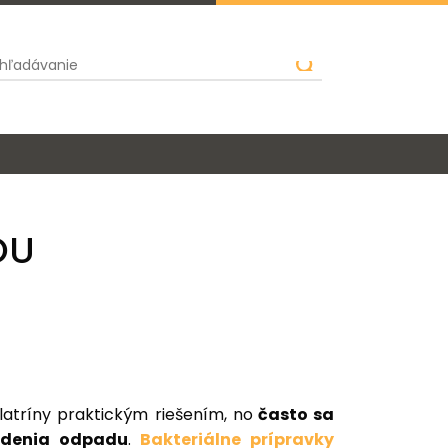
OU
latríny praktickým riešením, no
často sa
adenia odpadu
.
Bakteriálne prípravky