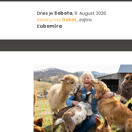
Dnes je
Sobota
, 8. August 2026.
Meniny má
Oskar
, zajtra
Ľubomíra
.