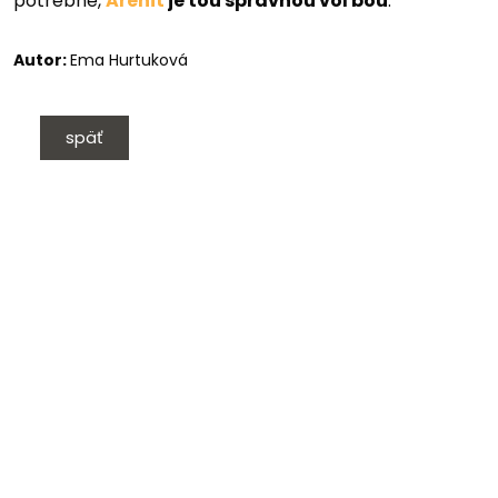
potrebné,
Arenit
je tou správnou voľbou
.
Autor:
Ema Hurtuková
späť