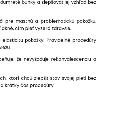
odumreté bunky a zlepšovať jej vzhľad bez
jmä pre mastnú a problematickú pokožku.
 akné, čím pleť vyzerá zdravšie.
e elasticitu pokožky. Pravidelné procedúry
iežu.
ceňuje, že nevyžaduje rekonvalescenciu a
h, ktorí chcú zlepšiť stav svojej pleti bez
 a krátky čas procedúry.