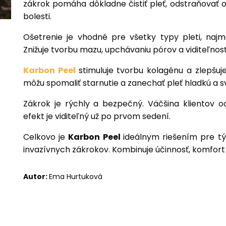
zákrok pomáha dôkladne čistiť pleť, odstraňovať 
bolesti.
Ošetrenie je vhodné pre všetky typy pleti, na
Znižuje tvorbu mazu, upchávaniu pórov a viditeľnosť
Karbon Peel
stimuluje tvorbu kolagénu a zlepšuj
môžu spomaliť starnutie a zanechať pleť hladkú a sv
Zákrok je rýchly a bezpečný. Väčšina klientov o
efekt je viditeľný už po prvom sedení.
Celkovo je
Karbon Peel
ideálnym riešením pre týc
invazívnych zákrokov. Kombinuje účinnosť, komfort
Autor:
Ema Hurtuková