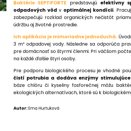
Baktérie SEPTIFORTE
predstavujú
efektívny 
odpadových vôd
v
optimálnej kondícii
. Pracu
zabezpečujú rozklad organických nečistôt priam
údržbu aj životné prostredie.
Ich aplikácia je mimoriadne jednoduchá.
Úvodn
3 m³ odpadovej vody. Následne sa odporúča prav
pre domácnosť so štyrmi členmi. Pri väčšom počte
na každé ďalšie štyri osoby.
Pre podporu biologického procesu je vhodné pou
čistí potrubia a dodáva enzýmy stimulujúce 
báze chlóru či kyseliny fosforečnej môžu bakté
ekologických alternatívach, ktoré sú k biologické
Autor:
Ema Hurtuková