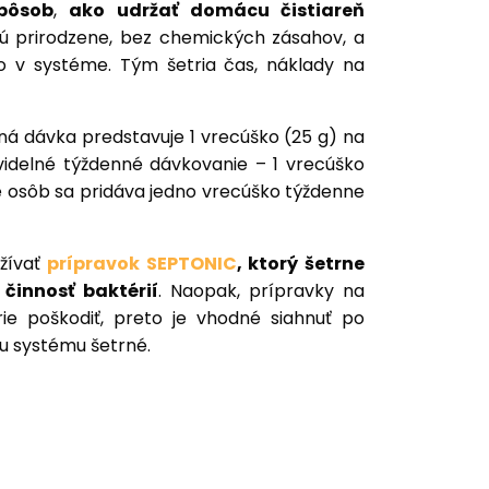
spôsob
,
ako udržať domácu čistiareň
jú prirodzene, bez chemických zásahov, a
o v systéme. Tým šetria čas, náklady na
á dávka predstavuje 1 vrecúško (25 g) na
idelné týždenné dávkovanie – 1 vrecúško
 osôb sa pridáva jedno vrecúško týždenne
žívať
prípravok SEPTONIC
, ktorý šetrne
činnosť baktérií
. Naopak, prípravky na
rie poškodiť, preto je vhodné siahnuť po
mu systému šetrné.