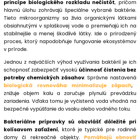
princípe biologického rozkladu nečistôt
, pričom
hlavnú úlohu zohrávajú špeciálne vybrané baktérie.
Tieto mikroorganizmy sa živia organickými látkami
obsiahnutými v splaškovej vode a premieňajú ich na
stabilnejšie a menej škodlivé látky. Ide o prirodzený
proces, ktorý napodobňuje fungovanie ekosystémov
v prírode.
Jednou z najväčších výhod využívania baktérií je ich
schopnosť zabezpečiť vysokú
účinnosť čistenia bez
potreby chemických zásahov
. Správne nastavená
biologická rovnováha minimalizuje zápach
,
znižuje objem kalu a zaručuje plynulú prevádzku
zariadenia. Vďaka tomu je vyčistená voda vhodná na
bezpečné vypúšťanie do vsaku alebo vodného toku.
Bakteriálne prípravky sú obzvlášť dôležité pri
kolísavom zaťažení
, ktoré je typické pre rodinné
domy či rekreačné objekty.
Pomáhajú obnoviť