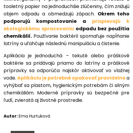
toaletný papier na jednoduchšie zlúčeniny, čím znižujú
objem odpadu a obmedzujú zápach.
Okrem toho
podporujú kompostovanie a
prispievajú k
ekologickému spracovaniu
odpadu bez použitia
chemikálií.
Používanie baktérií spomaľuje napĺňanie
latríny a uľahčuje následnú manipuláciu a čistenie.
Aplikácia je jednoduchá – tekuté alebo práškové
baktérie sa pridávajú priamo do latríny a práškové
prípravky sa odporúča najskôr aktivovať vo vlažnej
vode.
Aplikáciu je potrebné opakovať pravidelne
a
vyhýbať sa plastom, hygienickým potrebám či silným
chemikáliám. Moderné prípravky sú bezpečné pre
ľudí, zvieratá aj životné prostredie.
Autor:
Ema Hurtuková