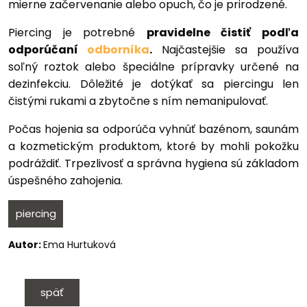
mierne začervenanie alebo opuch, čo je prirodzené.
Piercing je potrebné
pravidelne čistiť podľa
odporúčaní
odborníka
.
Najčastejšie sa používa
soľný roztok alebo špeciálne prípravky určené na
dezinfekciu. Dôležité je dotýkať sa piercingu len
čistými rukami a zbytočne s ním nemanipulovať.
Počas hojenia sa odporúča vyhnúť bazénom, saunám
a kozmetickým produktom, ktoré by mohli pokožku
podráždiť. Trpezlivosť a správna hygiena sú základom
úspešného zahojenia.
piercing
Autor:
Ema Hurtuková
späť